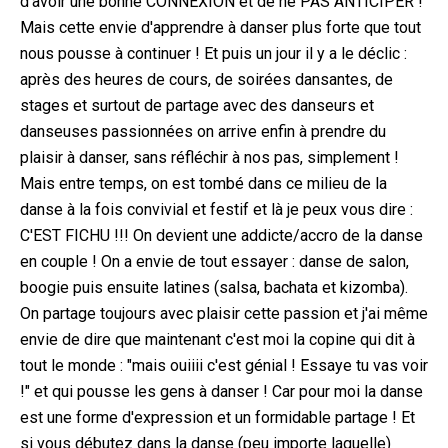
d'avoir une bonne CONNEXION et de ne PAS ANTICIPER !
Mais cette envie d'apprendre à danser plus forte que tout
nous pousse à continuer ! Et puis un jour il y a le déclic :
après des heures de cours, de soirées dansantes, de
stages et surtout de partage avec des danseurs et
danseuses passionnées on arrive enfin à prendre du
plaisir à danser, sans réfléchir à nos pas, simplement !
Mais entre temps, on est tombé dans ce milieu de la
danse à la fois convivial et festif et là je peux vous dire :
C'EST FICHU !!! On devient une addicte/accro de la danse
en couple ! On a envie de tout essayer : danse de salon,
boogie puis ensuite latines (salsa, bachata et kizomba).
On partage toujours avec plaisir cette passion et j'ai même
envie de dire que maintenant c'est moi la copine qui dit à
tout le monde : "mais ouiiii c'est génial ! Essaye tu vas voir
!" et qui pousse les gens à danser ! Car pour moi la danse
est une forme d'expression et un formidable partage ! Et
si vous débutez dans la danse (peu importe laquelle)