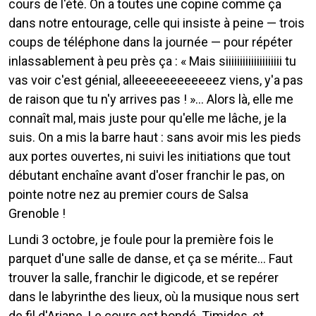
cours de l'été. On a toutes une copine comme ça
dans notre entourage, celle qui insiste à peine — trois
coups de téléphone dans la journée — pour répéter
inlassablement à peu près ça : « Mais siiiiiiiiiiiiiiiiiiii tu
vas voir c'est génial, alleeeeeeeeeeeez viens, y'a pas
de raison que tu n'y arrives pas ! »... Alors là, elle me
connaît mal, mais juste pour qu'elle me lâche, je la
suis. On a mis la barre haut : sans avoir mis les pieds
aux portes ouvertes, ni suivi les initiations que tout
débutant enchaîne avant d'oser franchir le pas, on
pointe notre nez au premier cours de Salsa
Grenoble !
Lundi 3 octobre, je foule pour la première fois le
parquet d'une salle de danse, et ça se mérite... Faut
trouver la salle, franchir le digicode, et se repérer
dans le labyrinthe des lieux, où la musique nous sert
de fil d'Ariane. Le cours est bondé. Timides, et