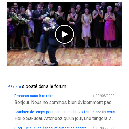
a posté dans le forum.
AGiani
Brancher sans être relou
le 20/06/2023
Bonjour. Nous ne sommes bien évidemment pas faits de bois. Il arrive que les corps se coordonnent délicieusement. Et que
Combien de temps pour danser en abrazo fermé, et cela vous est il ag
le 16/12/2022
Hello Sakudai. Attendez qu’un jour, une tangéra vous accuse de trop “plonger votre regard” dans son décolleté. Vous
Blog : Ce que les danseurs aiment en secret
le 19/06/2021