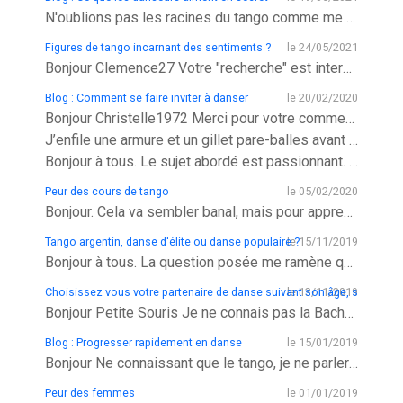
N'oublions pas les racines du tango comme me le répète souvent mon professeur principal. "Nous parlons de connexion,
Figures de tango incarnant des sentiments ?
le 24/05/2021
Bonjour Clemence27 Votre "recherche" est interessante. Les clefs me semblent être dans les postures des danseurs et
Blog : Comment se faire inviter à danser
le 20/02/2020
Bonjour Christelle1972 Merci pour votre commentaire bienveillant.
J’enfile une armure et un gillet pare-balles avant d’écrire ce commentaire à l’attention de pcanoe et pasotango. 😅
Bonjour à tous. Le sujet abordé est passionnant. J’ai subi à mes débuts et encore maintenant des refus à mes
Peur des cours de tango
le 05/02/2020
Bonjour. Cela va sembler banal, mais pour apprendre à nager il faut se jeter à l’eau ! Il y aura des erreurs. Des faux
Tango argentin, danse d'élite ou danse populaire ?
le 15/11/2019
Bonjour à tous. La question posée me ramène quelques années en arrière. Je posais alors une question vraiment similaire à
Choisissez vous votre partenaire de danse suivant son âge, si oui pou
le 13/11/2019
Bonjour Petite Souris Je ne connais pas la Bachata et la Kizomba (ne les danse pas-(très peu)). Pour le tango argentin, les
Blog : Progresser rapidement en danse
le 15/01/2019
Bonjour Ne connaissant que le tango, je ne parlerai donc que de cette danse. J’ai accroché très vite. Je voulais apprendre
Peur des femmes
le 01/01/2019