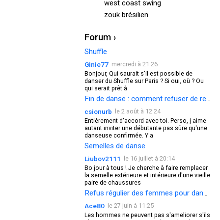
west coast swing
zouk brésilien
Forum ›
Shuffle
Ginie77
mercredi à 21:26
Bonjour, Qui saurait s'il est possible de
danser du Shuffle sur Paris ? Si oui, où ? Ou
qui serait prêt à
Fin de danse : comment refuser de redanser ?
csionurb
le 2 août à 12:24
Entièrement d'accord avec toi. Perso, j aime
autant inviter une débutante pas sûre qu'une
danseuse confirmée. Y a
Semelles de danse
Liubov2111
le 16 juillet à 20:14
Bo.jour à tous ! Je cherche à faire remplacer
la semelle extérieure et intérieure d'une vieille
paire de chaussures
Refus régulier des femmes pour danser
Ace80
le 27 juin à 11:25
Les hommes ne peuvent pas s'ameliorer s'ils