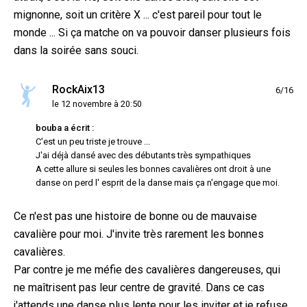
mignonne, soit un critère X ... c'est pareil pour tout le
monde ... Si ça matche on va pouvoir danser plusieurs fois
dans la soirée sans souci.
RockAix13
6/16
le 12 novembre à 20:50
bouba a écrit :
C'est un peu triste je trouve ...
J'ai déjà dansé avec des débutants très sympathiques
A cette allure si seules les bonnes cavalières ont droit à une
danse on perd l' esprit de la danse mais ça n'engage que moi.
Ce n'est pas une histoire de bonne ou de mauvaise
cavalière pour moi. J'invite très rarement les bonnes
cavalières.
Par contre je me méfie des cavalières dangereuses, qui
ne maîtrisent pas leur centre de gravité. Dans ce cas
j'attends une danse plus lente pour les inviter et je refuse