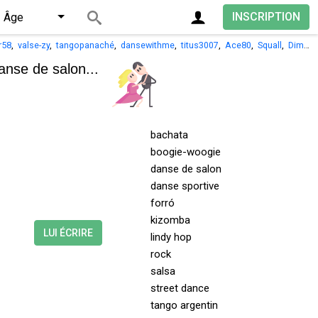
INSCRIPTION
Âge
r58
,
valse-zy
,
tangopanaché
,
dansewithme
,
titus3007
,
Ace80
,
Squall
,
Dim15
anse de salon...
bachata
boogie-woogie
danse de salon
danse sportive
forró
kizomba
LUI ÉCRIRE
lindy hop
rock
salsa
street dance
tango argentin