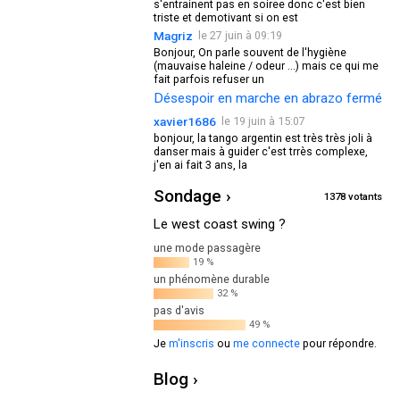
s'entrainent pas en soiree donc c'est bien
triste et demotivant si on est
Magriz
le 27 juin à 09:19
Bonjour, On parle souvent de l'hygiène
(mauvaise haleine / odeur ...) mais ce qui me
fait parfois refuser un
Désespoir en marche en abrazo fermé
xavier1686
le 19 juin à 15:07
bonjour, la tango argentin est très très joli à
danser mais à guider c'est trrès complexe,
j'en ai fait 3 ans, la
Sondage ›
1378 votants
Le west coast swing ?
une mode passagère
19 %
un phénomène durable
32 %
pas d'avis
49 %
Je
m'inscris
ou
me connecte
pour répondre.
Blog ›