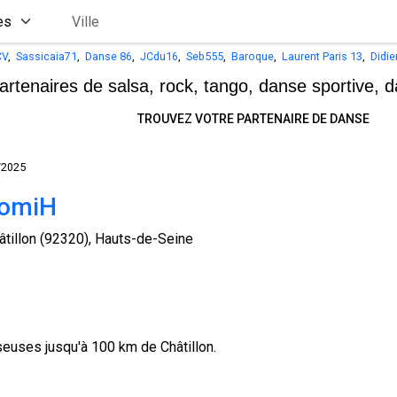
CV
,
Sassicaia71
,
Danse 86
,
JCdu16
,
Seb555
,
Baroque
,
Laurent Paris 13
,
Didie
artenaires de salsa, rock, tango,
danse sportive, d
TROUVEZ VOTRE PARTENAIRE DE DANSE
/2025
omiH
âtillon (92320), Hauts-de-Seine
euses jusqu'à 100 km de Châtillon.