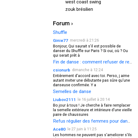
west coast swing
zouk brésilien
Forum ›
Shuffle
Ginie77
mercredi à 21:26
Bonjour, Qui saurait s'il est possible de
danser du Shuffle sur Paris ? Si oui, où ? Ou
qui serait prêt à
Fin de danse : comment refuser de redanser ?
csionurb
dimanche à 12:24
Entièrement d'accord avec toi. Perso, j aime
autant inviter une débutante pas sûre qu'une
danseuse confirmée. Y a
Semelles de danse
Liubov2111
le 16 juillet à 20:14
Bo.jour à tous ! Je cherche à faire remplacer
la semelle extérieure et intérieure d'une vieille
paire de chaussures
Refus régulier des femmes pour danser
Ace80
le 27 juin à 11:25
Les hommes ne peuvent pas s'ameliorer s'ils