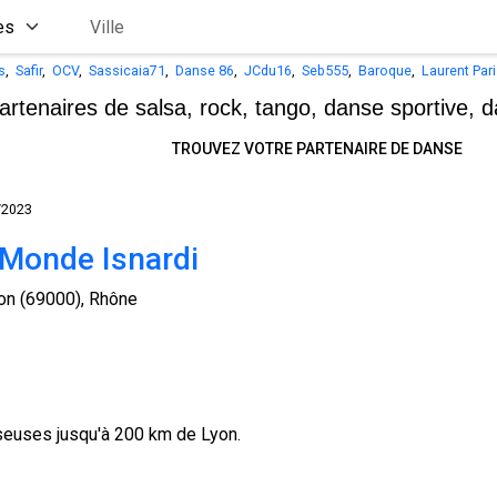
s
,
Safir
,
OCV
,
Sassicaia71
,
Danse 86
,
JCdu16
,
Seb555
,
Baroque
,
Laurent Par
artenaires de salsa, rock, tango,
danse sportive, d
TROUVEZ VOTRE PARTENAIRE DE DANSE
/2023
 Monde Isnardi
on (69000), Rhône
seuses jusqu'à 200 km de Lyon.