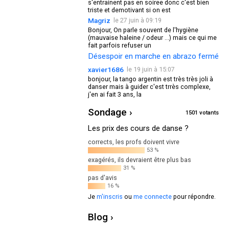
s'entrainent pas en soiree donc c'est bien
triste et demotivant si on est
Magriz
le 27 juin à 09:19
Bonjour, On parle souvent de l'hygiène
(mauvaise haleine / odeur ...) mais ce qui me
fait parfois refuser un
Désespoir en marche en abrazo fermé
xavier1686
le 19 juin à 15:07
bonjour, la tango argentin est très très joli à
danser mais à guider c'est trrès complexe,
j'en ai fait 3 ans, la
Sondage ›
1501 votants
Les prix des cours de danse ?
corrects, les profs doivent vivre
53 %
exagérés, ils devraient être plus bas
31 %
pas d'avis
16 %
Je
m'inscris
ou
me connecte
pour répondre.
Blog ›