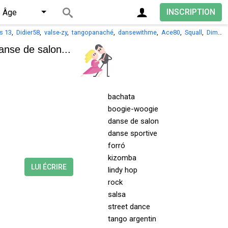
INSCRIPTION
Âge
is 13
,
Didier58
,
valse-zy
,
tangopanaché
,
dansewithme
,
Ace80
,
Squall
,
Dim15
anse de salon...
bachata
boogie-woogie
danse de salon
danse sportive
forró
kizomba
LUI ÉCRIRE
lindy hop
rock
salsa
street dance
tango argentin