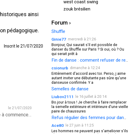
west coast swing
zouk brésilien
historiques ainsi
Forum ›
çon pédagogique.
Shuffle
Ginie77
mercredi à 21:26
Bonjour, Qui saurait s'il est possible de
Inscrit le 21/07/2020
danser du Shuffle sur Paris ? Si oui, où ? Ou
qui serait prêt à
Fin de danse : comment refuser de redanser ?
csionurb
dimanche à 12:24
Entièrement d'accord avec toi. Perso, j aime
autant inviter une débutante pas sûre qu'une
danseuse confirmée. Y a
Semelles de danse
Liubov2111
le 16 juillet à 20:14
Bo.jour à tous ! Je cherche à faire remplacer
la semelle extérieure et intérieure d'une vieille
le 21/07/2020
paire de chaussures
Bonjour à tous, aujourd’hui je vous propose une petite vidéo YouTube pour vous apprendre à commencer et finir une salsa
Refus régulier des femmes pour danser
Ace80
le 27 juin à 11:25
Les hommes ne peuvent pas s'ameliorer s'ils