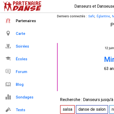
Derniers connectés :
Safir
,
Églantine
,
M
Partenaires
P
Carte
Soirées
12 juin
Mi
Écoles
63 a
Forum
Blog
Sondages
Recherche
:
Danseurs
jusqu'à
salsa
danse de salon
r
Tests