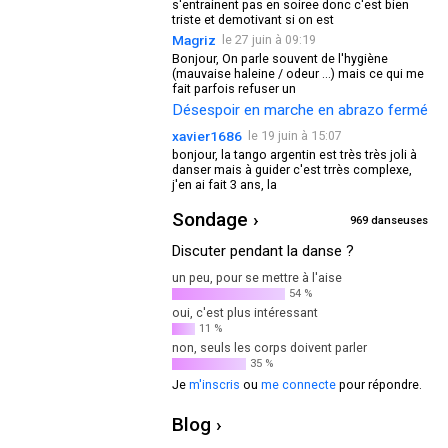
s'entrainent pas en soiree donc c'est bien
triste et demotivant si on est
Magriz
le 27 juin à 09:19
Bonjour, On parle souvent de l'hygiène
(mauvaise haleine / odeur ...) mais ce qui me
fait parfois refuser un
Désespoir en marche en abrazo fermé
xavier1686
le 19 juin à 15:07
bonjour, la tango argentin est très très joli à
danser mais à guider c'est trrès complexe,
j'en ai fait 3 ans, la
Sondage ›
969 danseuses
Discuter pendant la danse ?
un peu, pour se mettre à l'aise
54 %
oui, c'est plus intéressant
11 %
non, seuls les corps doivent parler
35 %
Je
m'inscris
ou
me connecte
pour répondre.
Blog ›