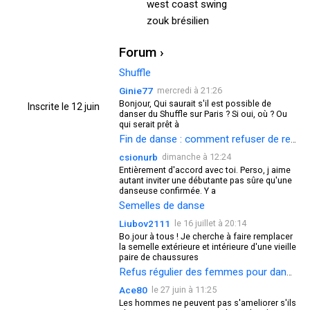
west coast swing
zouk brésilien
Forum ›
Shuffle
Ginie77
mercredi à 21:26
Bonjour, Qui saurait s'il est possible de
Inscrite le 12 juin
danser du Shuffle sur Paris ? Si oui, où ? Ou
qui serait prêt à
Fin de danse : comment refuser de redanser ?
csionurb
dimanche à 12:24
Entièrement d'accord avec toi. Perso, j aime
autant inviter une débutante pas sûre qu'une
danseuse confirmée. Y a
Semelles de danse
Liubov2111
le 16 juillet à 20:14
Bo.jour à tous ! Je cherche à faire remplacer
la semelle extérieure et intérieure d'une vieille
paire de chaussures
Refus régulier des femmes pour danser
Ace80
le 27 juin à 11:25
Les hommes ne peuvent pas s'ameliorer s'ils