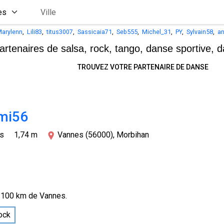
arylenn
,
Lili83
,
titus3007
,
Sassicaia71
,
Seb555
,
Michel_31
,
PY
,
Sylvain58
,
an
artenaires de salsa, rock, tango,
danse sportive, d
TROUVEZ VOTRE PARTENAIRE DE DANSE
mi56
ns
1,74 m
Vannes (56000), Morbihan
 100 km de Vannes.
ock