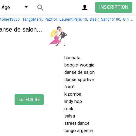
INSCRIPTION
Âge
toine13600
,
TangoMars
,
Pazflor
,
Laurent Paris 13
,
Désir
,
Sand16100
,
Ginie77
anse de salon...
bachata
boogie-woogie
danse de salon
danse sportive
forró
kizomba
LUI ÉCRIRE
lindy hop
rock
salsa
street dance
tango argentin