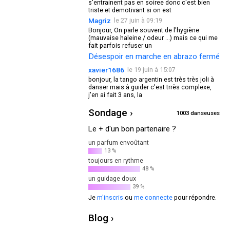
s'entrainent pas en soiree donc c'est bien
triste et demotivant si on est
Magriz
le 27 juin à 09:19
Bonjour, On parle souvent de l'hygiène
(mauvaise haleine / odeur ...) mais ce qui me
fait parfois refuser un
Désespoir en marche en abrazo fermé
xavier1686
le 19 juin à 15:07
bonjour, la tango argentin est très très joli à
danser mais à guider c'est trrès complexe,
j'en ai fait 3 ans, la
Sondage ›
1003 danseuses
Le + d'un bon partenaire ?
un parfum envoûtant
13 %
toujours en rythme
48 %
un guidage doux
39 %
Je
m'inscris
ou
me connecte
pour répondre.
Blog ›