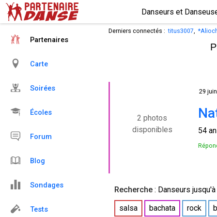
Derniers connectés :
titus3007
,
*Alioc
Partenaires
P
Carte
Soirées
29 juin
Na
Écoles
2 photos
disponibles
54 a
Forum
Répond
Blog
Sondages
Recherche
:
Danseurs
jusqu'à
salsa
bachata
rock
Tests