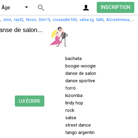
INSCRIPTION
Âge
,
Jimii
,
ray52
,
Noon
,
Dim15
,
crusauder100
,
valse-zy
,
Safir
,
A2cestmieux
,
jea
anse de salon...
bachata
boogie-woogie
danse de salon
danse sportive
forró
kizomba
LUI ÉCRIRE
lindy hop
rock
salsa
street dance
tango argentin