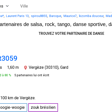
ha*
,
Laurent Paris 13
,
spirou8855
,
Baroque
,
Maurice7
,
kizomba douceur
,
Mad
artenaires de salsa, rock, tango,
danse sportive, d
TROUVEZ VOTRE PARTENAIRE DE DANSE
t3059
ns
1,60 m
Vergèze (30310), Gard
 à 80 %
5 partenaires lui ont écrit
 100 km de Vergèze.
boogie-woogie
zouk brésilien