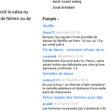
west coast swing
zouk brésilien
rock la salsa ou
Forum ›
s de Nimes ou de
Shuffle
Ginie77
mercredi à 21:26
Bonjour, Qui saurait s'il est possible de
danser du Shuffle sur Paris ? Si oui, où ? Ou
qui serait prêt à
Fin de danse : comment refuser de redanser ?
csionurb
dimanche à 12:24
Entièrement d'accord avec toi. Perso, j aime
autant inviter une débutante pas sûre qu'une
danseuse confirmée. Y a
Semelles de danse
Liubov2111
le 16 juillet à 20:14
Bo.jour à tous ! Je cherche à faire remplacer
la semelle extérieure et intérieure d'une vieille
paire de chaussures
Refus régulier des femmes pour danser
Ace80
le 27 juin à 11:25
Les hommes ne peuvent pas s'ameliorer s'ils