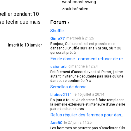
west coast swing
zouk brésilien
pellier pendant 10
Forum ›
base technique mais
Shuffle
Ginie77
mercredi à 21:26
Bonjour, Qui saurait s'il est possible de
Inscrit le 10 janvier
danser du Shuffle sur Paris ? Si oui, où ? Ou
qui serait prêt à
Fin de danse : comment refuser de redanser ?
csionurb
dimanche à 12:24
Entièrement d'accord avec toi. Perso, j aime
autant inviter une débutante pas sûre qu'une
danseuse confirmée. Y a
Semelles de danse
Liubov2111
le 16 juillet à 20:14
Bo.jour à tous ! Je cherche à faire remplacer
la semelle extérieure et intérieure d'une vieille
paire de chaussures
Refus régulier des femmes pour danser
Ace80
le 27 juin à 11:25
Les hommes ne peuvent pas s'ameliorer s'ils