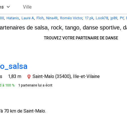
00
,
Hatanis
,
Laure A
,
Floh
,
Nina49
,
Roméo Victor
,
17.pk
,
Look78
,
jp89
,
PY
,
artenaires de salsa, rock, tango,
danse sportive, d
TROUVEZ VOTRE PARTENAIRE DE DANSE
lo_salsa
ns
1,83 m
Saint-Malo (35400), Ille-et-Vilaine
 à 100 %
1 partenaire lui a écrit
'à 70 km de Saint-Malo.