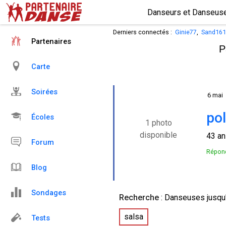
Derniers connectés :
Ginie77
,
Sand161
Partenaires
P
Carte
Soirées
6 mai
po
Écoles
1 photo
disponible
43 a
Forum
Répond
Blog
Sondages
Recherche
:
Danseuses
jusqu
salsa
Tests