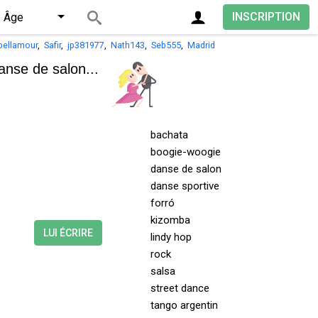
INSCRIPTION
Âge
bellamour
,
Safir
,
jp381977
,
Nath143
,
Seb555
,
Madrid
anse de salon...
bachata
boogie-woogie
danse de salon
danse sportive
forró
kizomba
LUI ÉCRIRE
lindy hop
rock
salsa
street dance
tango argentin