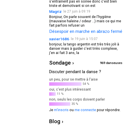
s'entrainent pas en soiree donc c'est bien
triste et demotivant si on est
Magriz
le 27 juin à 09:19
Bonjour, On parle souvent de l'hygiène
(mauvaise haleine / odeur ...) mais ce qui me
fait parfois refuser un
Désespoir en marche en abrazo fermé
xavier1686
le 19 juin à 15:07
bonjour, la tango argentin est très très joli à
danser mais à guider c'est trrès complexe,
j'en ai fait 3 ans, la
Sondage ›
969 danseuses
Discuter pendant la danse ?
un peu, pour se mettre à l'aise
54 %
oui, c'est plus intéressant
11 %
non, seuls les corps doivent parler
35 %
Je
m'inscris
ou
me connecte
pour répondre.
Blog ›