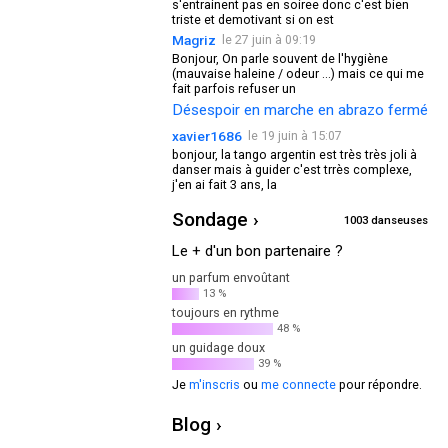
s'entrainent pas en soiree donc c'est bien
triste et demotivant si on est
Magriz
le 27 juin à 09:19
Bonjour, On parle souvent de l'hygiène
(mauvaise haleine / odeur ...) mais ce qui me
fait parfois refuser un
Désespoir en marche en abrazo fermé
xavier1686
le 19 juin à 15:07
bonjour, la tango argentin est très très joli à
danser mais à guider c'est trrès complexe,
j'en ai fait 3 ans, la
Sondage ›
1003 danseuses
Le + d'un bon partenaire ?
un parfum envoûtant
13 %
toujours en rythme
48 %
un guidage doux
39 %
Je
m'inscris
ou
me connecte
pour répondre.
Blog ›