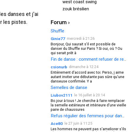
west coast swing
zouk brésilien
es danses et j'ai
Forum ›
r les pistes.
Shuffle
Ginie77
mercredi à 21:26
Bonjour, Qui saurait s'il est possible de
danser du Shuffle sur Paris ? Si oui, où ? Ou
qui serait prêt à
Fin de danse : comment refuser de redanser ?
csionurb
dimanche à 12:24
Entièrement d'accord avec toi. Perso, j aime
autant inviter une débutante pas sûre qu'une
danseuse confirmée. Y a
Semelles de danse
Liubov2111
le 16 juillet à 20:14
Bo.jour à tous ! Je cherche à faire remplacer
la semelle extérieure et intérieure d'une vieille
paire de chaussures
Refus régulier des femmes pour danser
Ace80
le 27 juin à 11:25
Les hommes ne peuvent pas s'ameliorer s'ils