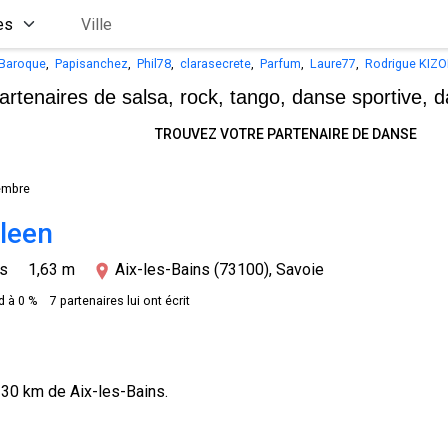
Baroque
,
Papisanchez
,
Phil78
,
clarasecrete
,
Parfum
,
Laure77
,
Rodrigue KIZ
artenaires de salsa, rock, tango,
danse sportive, d
TROUVEZ VOTRE PARTENAIRE DE DANSE
embre
leen
ns
1,63 m
Aix-les-Bains (73100), Savoie
 à 0 %
7 partenaires lui ont écrit
 30 km de Aix-les-Bains.