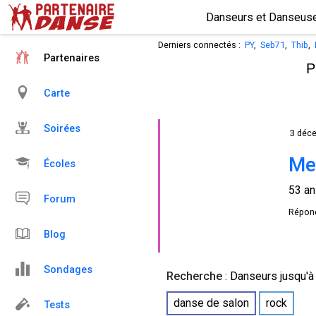
Derniers connectés :
PY
,
Seb71
,
Thib
,
Partenaires
P
Carte
Soirées
3 déc
Me
Écoles
53 a
Forum
Répond
Blog
Sondages
Recherche
:
Danseurs
jusqu'à
danse de salon
rock
Tests