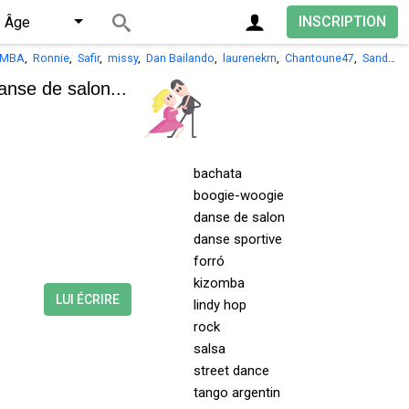
INSCRIPTION
Âge
OMBA
,
Ronnie
,
Safir
,
missy
,
Dan Bailando
,
laurenekrn
,
Chantoune47
,
Sand16100
anse de salon...
bachata
boogie-woogie
danse de salon
danse sportive
forró
kizomba
LUI ÉCRIRE
lindy hop
rock
salsa
street dance
tango argentin