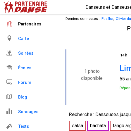
Derniers connectés :
Pazflor
,
Olivier d
Partenaires
P
Carte
Soirées
14 h
Li
Écoles
1 photo
disponible
55 a
Forum
Répond
Blog
Sondages
Recherche
:
Danseuses
jusqu
salsa
bachata
tango ar
Tests