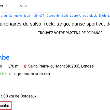
u grau
,
Samuel's
,
Isa31
,
Ginie77
,
Danse 86
,
Safir
,
Laure A
,
coolblack
,
Elloh
,
L
artenaires de salsa, rock, tango,
danse sportive, d
TROUVEZ VOTRE PARTENAIRE DE DANSE
mbe
ns
1,76 m
Saint-Pierre-du-Mont (40280), Landes
 à 77 %
22 partenaires lui ont écrit
'à 80 km de Bordeaux.
gentin