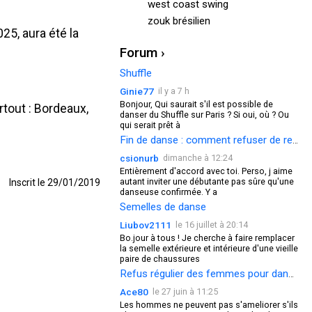
west coast swing
zouk brésilien
025, aura été la
Forum ›
Shuffle
Ginie77
il y a 7 h
Bonjour, Qui saurait s'il est possible de
rtout : Bordeaux,
danser du Shuffle sur Paris ? Si oui, où ? Ou
qui serait prêt à
Fin de danse : comment refuser de redanser ?
csionurb
dimanche à 12:24
Entièrement d'accord avec toi. Perso, j aime
autant inviter une débutante pas sûre qu'une
Inscrit le 29/01/2019
danseuse confirmée. Y a
Semelles de danse
Liubov2111
le 16 juillet à 20:14
Bo.jour à tous ! Je cherche à faire remplacer
la semelle extérieure et intérieure d'une vieille
paire de chaussures
Refus régulier des femmes pour danser
Ace80
le 27 juin à 11:25
Les hommes ne peuvent pas s'ameliorer s'ils