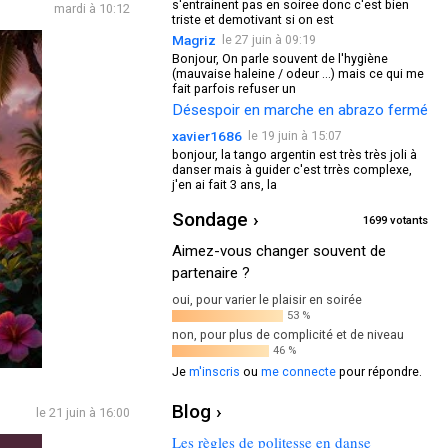
s'entrainent pas en soiree donc c'est bien
mardi à 10:12
triste et demotivant si on est
Magriz
le 27 juin à 09:19
Bonjour, On parle souvent de l'hygiène
(mauvaise haleine / odeur ...) mais ce qui me
fait parfois refuser un
Désespoir en marche en abrazo fermé
xavier1686
le 19 juin à 15:07
bonjour, la tango argentin est très très joli à
danser mais à guider c'est trrès complexe,
j'en ai fait 3 ans, la
Sondage ›
1699 votants
Aimez-vous changer souvent de
partenaire ?
oui, pour varier le plaisir en soirée
53 %
non, pour plus de complicité et de niveau
46 %
Je
m'inscris
ou
me connecte
pour répondre.
Blog ›
le 21 juin à 16:00
Les règles de politesse en danse