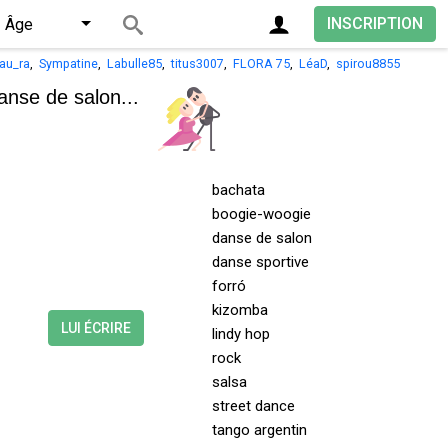
INSCRIPTION
Âge
au_ra
,
Sympatine
,
Labulle85
,
titus3007
,
FLORA 75
,
LéaD
,
spirou8855
anse de salon...
bachata
boogie-woogie
danse de salon
danse sportive
forró
kizomba
LUI ÉCRIRE
lindy hop
rock
salsa
street dance
tango argentin